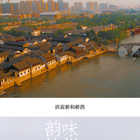
拱宸桥和桥西