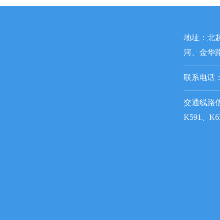
地址：北
河、金华
联系电话：05
交通线路信
K591、K