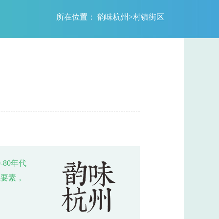
所在位置：
韵味杭州
>
村镇街区
80年代
业要素，