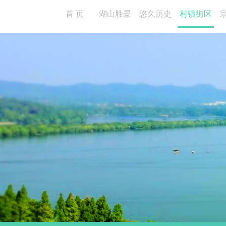
首 页
湖山胜景
悠久历史
村镇街区