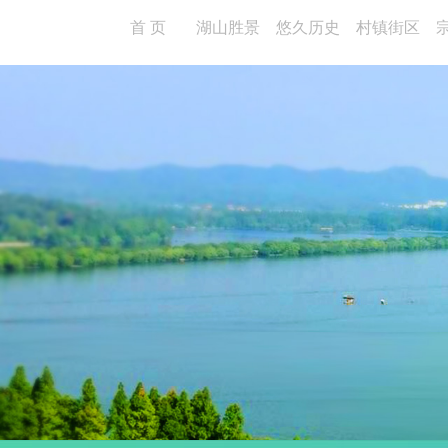
首 页
湖山胜景
悠久历史
村镇街区