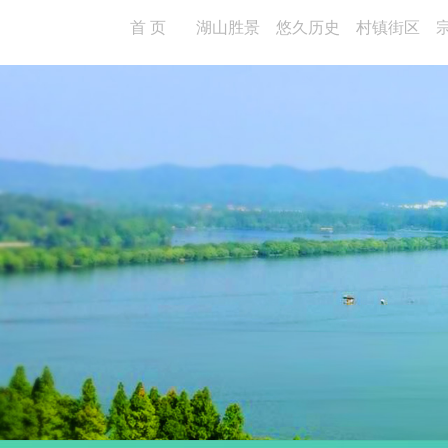
首 页
湖山胜景
悠久历史
村镇街区