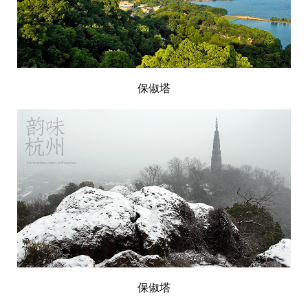
保俶塔
保俶塔