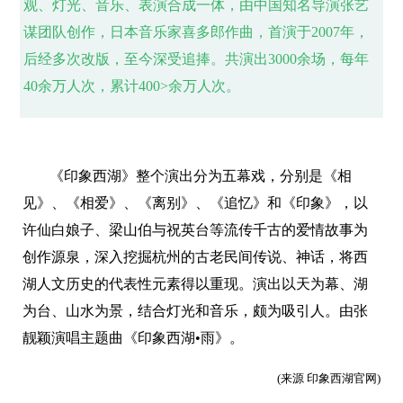
观、灯光、音乐、表演合成一体，由中国知名导演张艺
谋团队创作，日本音乐家喜多郎作曲，首演于2007年，
后经多次改版，至今深受追捧。共演出3000余场，每年
40余万人次，累计400>余万人次。
《印象西湖》整个演出分为五幕戏，分别是《相
见》、《相爱》、《离别》、《追忆》和《印象》，以
许仙白娘子、梁山伯与祝英台等流传千古的爱情故事为
创作源泉，深入挖掘杭州的古老民间传说、神话，将西
湖人文历史的代表性元素得以重现。演出以天为幕、湖
为台、山水为景，结合灯光和音乐，颇为吸引人。由张
靓颖演唱主题曲《印象西湖•雨》。
(来源 印象西湖官网)