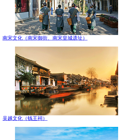
南宋文化（南宋御街、南宋皇城遗址）
吴越文化（钱王祠）