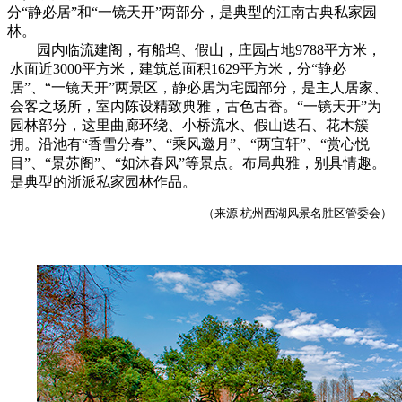
分“静必居”和“一镜天开”两部分，是典型的江南古典私家园
林。
园内临流建阁，有船坞、假山，庄园占地9788平方米，
水面近3000平方米，建筑总面积1629平方米，分“静必
居”、“一镜天开”两景区，静必居为宅园部分，是主人居家、
会客之场所，室内陈设精致典雅，古色古香。“一镜天开”为
园林部分，这里曲廊环绕、小桥流水、假山迭石、花木簇
拥。沿池有“香雪分春”、“乘风邀月”、“两宜轩”、“赏心悦
目”、“景苏阁”、“如沐春风”等景点。布局典雅，别具情趣。
是典型的浙派私家园林作品。
（来源 杭州西湖风景名胜区管委会）