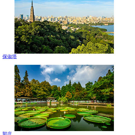
保俶塔
郭庄