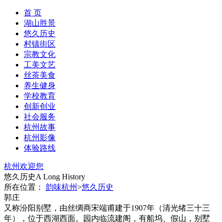
首 页
湖山胜景
悠久历史
村镇街区
宗教文化
工美文艺
丝茶美食
养生健身
学校教育
创新创业
社会服务
杭州故事
杭州影像
体验路线
杭州欢迎您
悠久历史
A Long History
所在位置：
韵味杭州
>
悠久历史
郭庄
又称汾阳别墅，由丝绸商宋端甫建于1907年（清光绪三十三
年），位于西湖西面。园内临流建阁，有船坞、假山，别墅